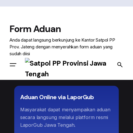
content
Form Aduan
Anda dapat langsung berkunjung ke Kantor Satpol PP
Prov. Jateng dengan menyerahkan form aduan yang
sudah diisi
Unduh Form
Aduan Online via LaporGub
Masyarakat dapat menyampaikan aduan
secara langsung melalui platform resmi
LaporGub Jawa Tengah.