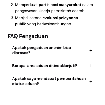
Memperkuat
partisipasi masyarakat
dalam
pengawasan kinerja pemerintah daerah.
Menjadi sarana
evaluasi pelayanan
publik
yang berkesinambungan.
FAQ Pengaduan
Apakah pengaduan anonim bisa
diproses?
Ya, selama informasi yang disampaikan jelas
Berapa lama aduan ditindaklanjuti?
dan dapat diverifikasi.
Setiap aduan akan diproses sesuai
SLA
Apakah saya mendapat pemberitahuan
status aduan?
(Standar Layanan Aduan)
yang berlaku di
Pemerintah Provinsi Jawa Tengah.
Ya, masyarakat akan menerima
informasi
tindak lanjut
melalui kanal pengaduan yang