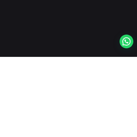
Jam Kerja
Senin – Kamis : 07.00 – 15.30
Istirahat : 12.00 – 12.30
Jum’at :
07.00 – 14.00
Istirahat : 11.30 – 13.00
Sabtu – Minggu : Libur
Pengunjung
Online: 0