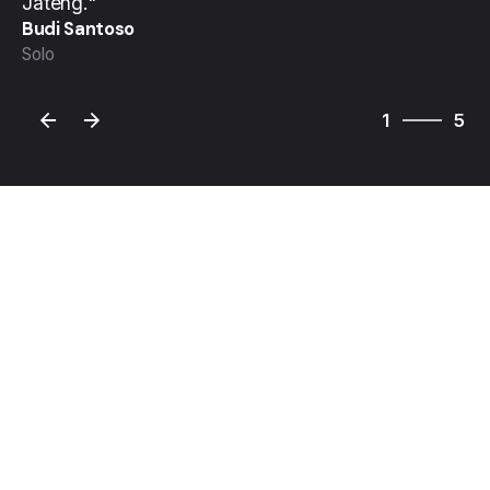
Jateng."
Budi Santoso
Solo
5
1
5
2
3
4
5
1